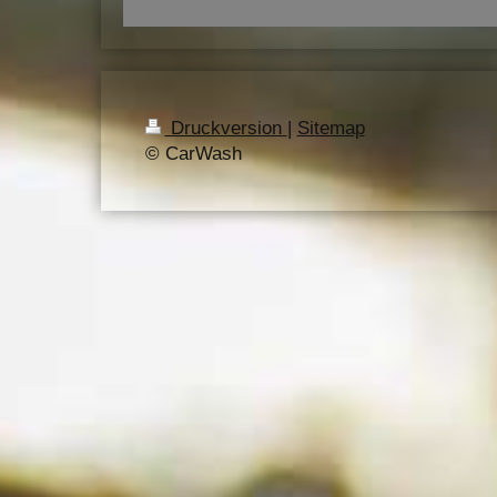
Druckversion
|
Sitemap
© CarWash